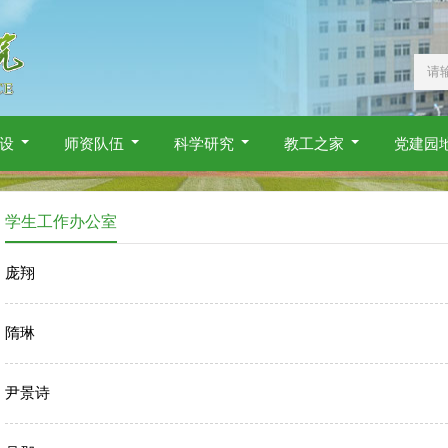
设
师资队伍
科学研究
教工之家
党建园
学生工作办公室
庞翔
隋琳
尹景诗