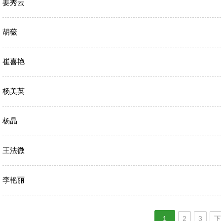
姜秀云
胡薇
崔喜艳
杨美英
杨晶
王法微
李艳丽
1
2
3
下