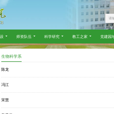
设
师资队伍
科学研究
教工之家
党建园
生物科学系
陈龙
冯江
宋慧